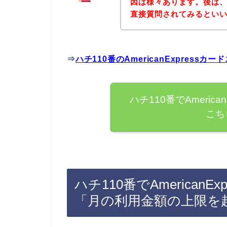
因は様々あります。後は、
直接質問されてみるとい
⇒
ハチ110番のAmericanExpres
ハチ110番でAmeric
こち
ハチ110番でAmerican
「月の利用金額の上限を