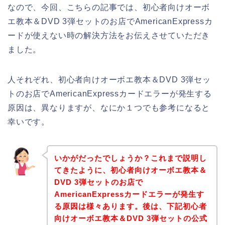
なので、今回、こちらの記事では、初心者向けオーボ
エ教本＆DVD 3弾セットのお店でAmericanExpressカ
ードが使えない時の解決方法をお伝えさせていただき
ました。
人それぞれ、初心者向けオーボエ教本＆DVD 3弾セッ
トのお店でAmericanExpressカードエラーが発生する
原因は、異なりますが、なにか１つでも参考になると
幸いです。
いかがだったでしょうか？これまで説明し
てきたように、初心者向けオーボエ教本＆
DVD 3弾セットのお店で
AmericanExpressカードエラーが発生す
る原因は様々あります。後は、下記初心者
向けオーボエ教本＆DVD 3弾セットの公式