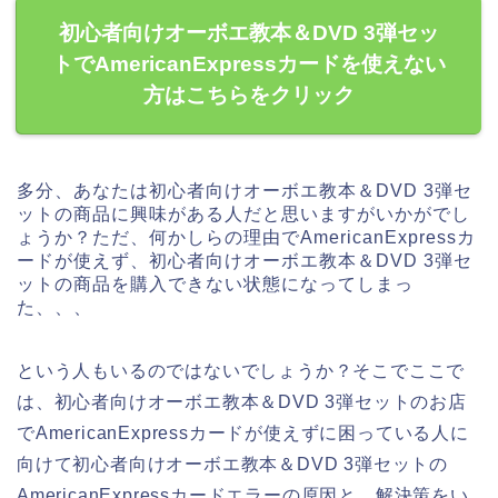
初心者向けオーボエ教本＆DVD 3弾セッ
トでAmericanExpressカードを使えない
方はこちらをクリック
多分、あなたは初心者向けオーボエ教本＆DVD 3弾セ
ットの商品に興味がある人だと思いますがいかがでし
ょうか？ただ、何かしらの理由でAmericanExpressカ
ードが使えず、初心者向けオーボエ教本＆DVD 3弾セ
ットの商品を購入できない状態になってしまっ
た、、、
という人もいるのではないでしょうか？そこでここで
は、初心者向けオーボエ教本＆DVD 3弾セットのお店
でAmericanExpressカードが使えずに困っている人に
向けて初心者向けオーボエ教本＆DVD 3弾セットの
AmericanExpressカードエラーの原因と、解決策をい