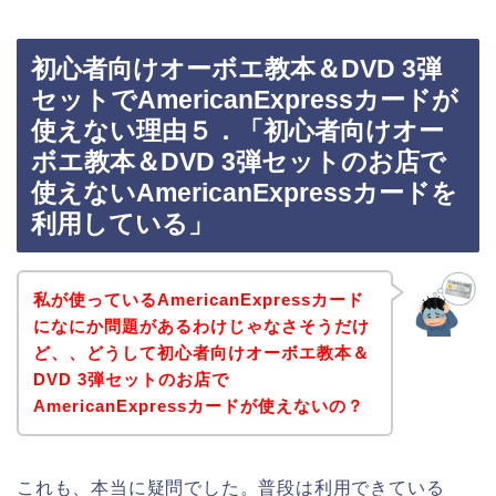
初心者向けオーボエ教本＆DVD 3弾
セットでAmericanExpressカードが
使えない理由５．「初心者向けオー
ボエ教本＆DVD 3弾セットのお店で
使えないAmericanExpressカードを
利用している」
私が使っているAmericanExpressカード
になにか問題があるわけじゃなさそうだけ
ど、、どうして初心者向けオーボエ教本＆
DVD 3弾セットのお店で
AmericanExpressカードが使えないの？
これも、本当に疑問でした。普段は利用できている