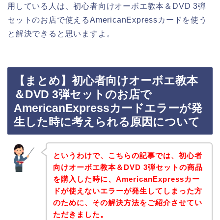
用している人は、初心者向けオーボエ教本＆DVD 3弾
セットのお店で使えるAmericanExpressカードを使う
と解決できると思いますよ。
【まとめ】初心者向けオーボエ教本
＆DVD 3弾セットのお店で
AmericanExpressカードエラーが発
生した時に考えられる原因について
というわけで、こちらの記事では、初心者
向けオーボエ教本＆DVD 3弾セットの商品
を購入した時に、AmericanExpressカー
ドが使えないエラーが発生してしまった方
のために、その解決方法をご紹介させてい
ただきました。