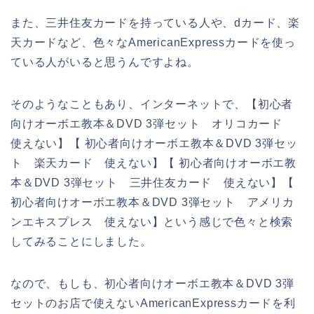
また、三井住友カードを持っている人や、dカード、楽
天カードなど、色々なAmericanExpressカードを使っ
ている人がいると思うんですよね。
そのようなこともあり、インターネットで、【初心者
向けオーボエ教本＆DVD 3弾セット オリコカード
使えない】【 初心者向けオーボエ教本＆DVD 3弾セッ
ト 楽天カード 使えない】【 初心者向けオーボエ教
本＆DVD 3弾セット 三井住友カード 使えない】【
初心者向けオーボエ教本＆DVD 3弾セット アメリカ
ンエキスプレス 使えない】という感じで色々と検索
してみることにしました。
なので、もしも、初心者向けオーボエ教本＆DVD 3弾
セットのお店で使えないAmericanExpressカードを利