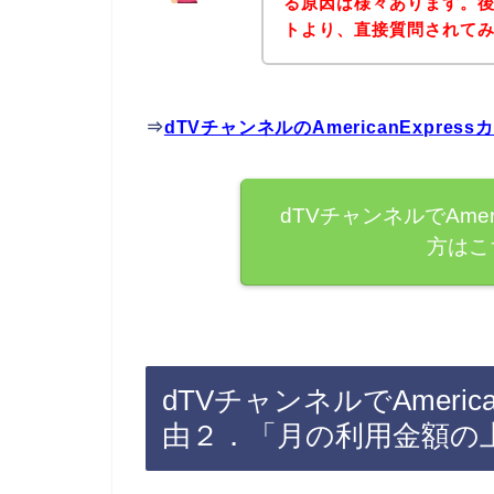
る原因は様々あります。後
トより、直接質問されて
⇒
dTVチャンネルのAmericanExpr
dTVチャンネルでAmer
方はこ
dTVチャンネルでAmeric
由２．「月の利用金額の