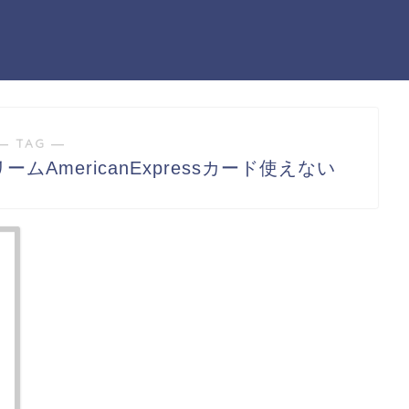
― TAG ―
ムAmericanExpressカード使えない